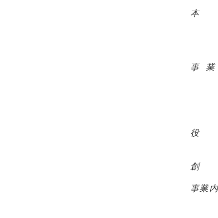
本 社
愛知
TE
FA
事 
〒4
愛知
TE
FA
役 
取
創 
事業
福
訪