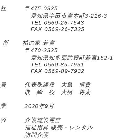
 〒475-0925
県半田市宮本町3-216-3
L 0569-26-7543
X 0569-26-7325
業 所 柏の家 若宮
70-2325
県知多郡武豊町若宮152-1
L 0569-89-7931
X 0569-89-7932
員 代表取締役 大島 博貴
 締 役 大橋 将太
業 2020年9月
内容 介護施設運営
祉用具 販売・レンタル
問介護