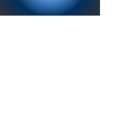
行動計画
●短期目標
・24時間看護体制の構築
・協力医療機関やケアマネ等との連携強化
・入居者獲得に向けた広報（営業）活動
●中期目標
・サービスの質の向上
・収益性の向上
・地域連携の強化
●長期目標:*
・地域社会に貢献する施設となる
・医療依存度の高い高齢者の方々にとって最
適な終の棲家となる